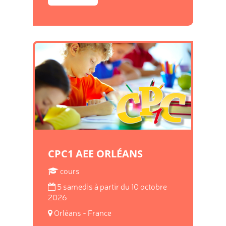
CPC1 AEE ORLÉANS
cours
5 samedis à partir du 10 octobre
2026
Orléans - France