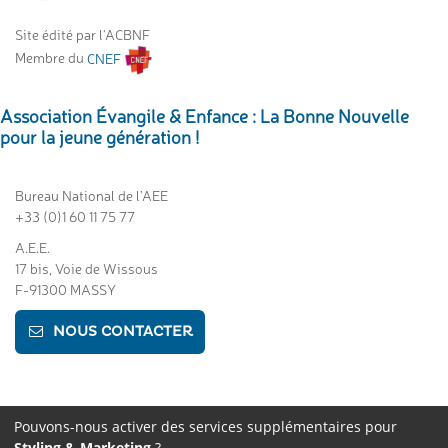
Site édité par l'ACBNF
Membre du
CNEF
Association Évangile & Enfance : La Bonne Nouvelle
pour la jeune génération !
Bureau National de l’AEE
+33 (0)1 60 11 75 77
A.E.E.
17 bis, Voie de Wissous
F-91300 MASSY
NOUS CONTACTER
Pouvons-nous activer des services supplémentaires pour
©
2014 - 2026
Copyright AEE France
|
Mentions légales
|
Protection
Styling & Marketing
?