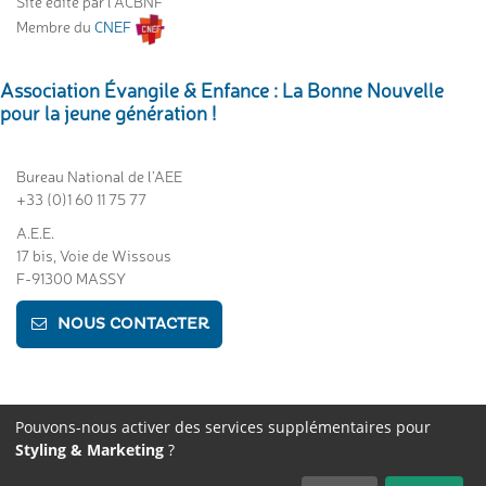
Site édité par l'ACBNF
Membre du
CNEF
Association Évangile & Enfance : La Bonne Nouvelle
pour la jeune génération !
Bureau National de l’AEE
+33 (0)1 60 11 75 77
A.E.E.
17 bis, Voie de Wissous
F-91300 MASSY
NOUS CONTACTER
Pouvons-nous activer des services supplémentaires pour
©
2014 - 2026
Copyright AEE France
|
Mentions légales
|
Protection
Styling & Marketing
?
des données
|
Gestion des cookies
|
Design & développement: